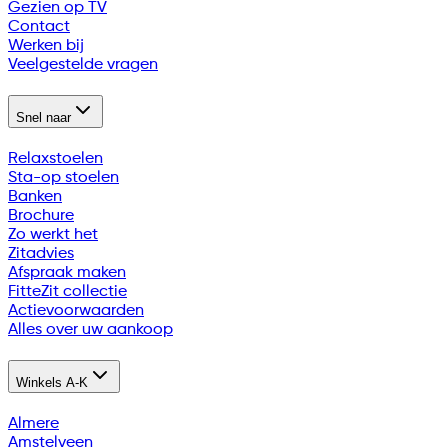
Gezien op TV
Contact
Werken bij
Veelgestelde vragen
Snel naar
Relaxstoelen
Sta-op stoelen
Banken
Brochure
Zo werkt het
Zitadvies
Afspraak maken
FitteZit collectie
Actievoorwaarden
Alles over uw aankoop
Winkels A-K
Almere
Amstelveen