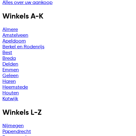
Alles over uw aankoop
Winkels A-K
Almere
Amstelveen
Apeldoorn
Berkel en Rodenrijs
Best
Breda
Delden
Emmen
Geleen
Haren
Heemstede
Houten
Katwijk
Winkels L-Z
Nijmegen
Papendrecht