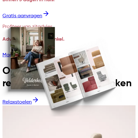
Binnen 5 dagen in huis.
Gratis aanvragen
Profiteer van zitadvies
Advies thuis of in de winkel.
Maak een afspraak
Ontdek onze collectie
relaxstoelen en relaxbanken
Relaxstoelen