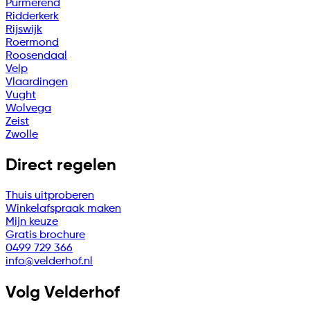
Purmerend
Ridderkerk
Rijswijk
Roermond
Roosendaal
Velp
Vlaardingen
Vught
Wolvega
Zeist
Zwolle
Direct regelen
Thuis uitproberen
Winkelafspraak maken
Mijn keuze
Gratis brochure
0499 729 366
info@velderhof.nl
Volg Velderhof