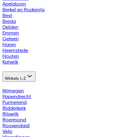
Apeldoorn
Berkel en Rodenrijs
Best
Breda
Delden
Emmen
Geleen
Haren
Heemstede
Houten
Katwijk
Winkels L-Z
Nijmegen
Papendrecht
Purmerend
Ridderkerk
Rijswijk
Roermond
Roosendaal
Velp