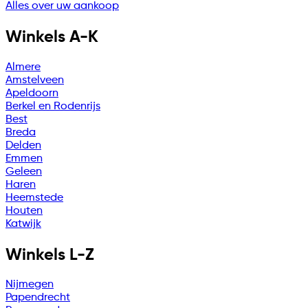
Alles over uw aankoop
Winkels A-K
Almere
Amstelveen
Apeldoorn
Berkel en Rodenrijs
Best
Breda
Delden
Emmen
Geleen
Haren
Heemstede
Houten
Katwijk
Winkels L-Z
Nijmegen
Papendrecht