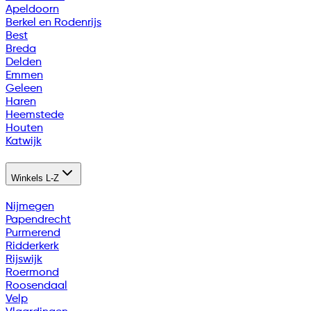
Apeldoorn
Berkel en Rodenrijs
Best
Breda
Delden
Emmen
Geleen
Haren
Heemstede
Houten
Katwijk
Winkels L-Z
Nijmegen
Papendrecht
Purmerend
Ridderkerk
Rijswijk
Roermond
Roosendaal
Velp