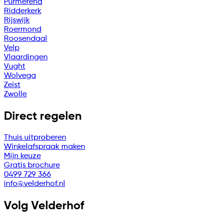
Purmerend
Ridderkerk
Rijswijk
Roermond
Roosendaal
Velp
Vlaardingen
Vught
Wolvega
Zeist
Zwolle
Direct regelen
Thuis uitproberen
Winkelafspraak maken
Mijn keuze
Gratis brochure
0499 729 366
info@velderhof.nl
Volg Velderhof