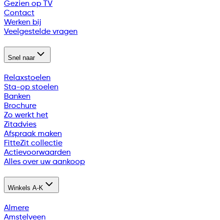
Gezien op TV
Contact
Werken bij
Veelgestelde vragen
Snel naar
Relaxstoelen
Sta-op stoelen
Banken
Brochure
Zo werkt het
Zitadvies
Afspraak maken
FitteZit collectie
Actievoorwaarden
Alles over uw aankoop
Winkels A-K
Almere
Amstelveen