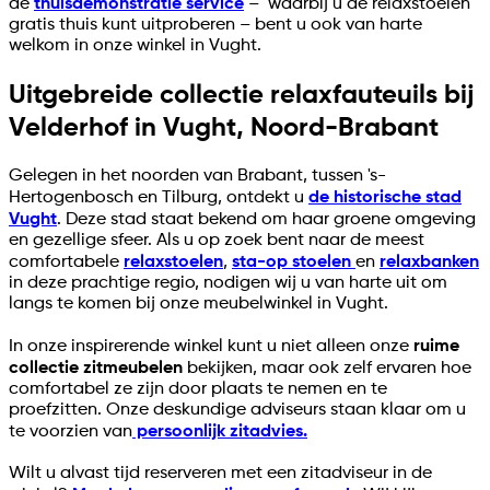
de
thuisdemonstratie service
– waarbij u de relaxstoelen
gratis thuis kunt uitproberen – bent u ook van harte
welkom in onze winkel in Vught.
Uitgebreide collectie relaxfauteuils bij
Velderhof in Vught, Noord-Brabant
Gelegen in het noorden van Brabant, tussen 's-
Hertogenbosch en Tilburg, ontdekt u
de historische stad
Vught
. Deze stad staat bekend om haar groene omgeving
en gezellige sfeer. Als u op zoek bent naar de meest
comfortabele
relaxstoelen
,
sta-op stoelen
en
relaxbanken
in deze prachtige regio, nodigen wij u van harte uit om
langs te komen bij onze meubelwinkel in Vught.
In onze inspirerende winkel kunt u niet alleen onze
ruime
collectie zitmeubelen
bekijken, maar ook zelf ervaren hoe
comfortabel ze zijn door plaats te nemen en te
proefzitten. Onze deskundige adviseurs staan klaar om u
te voorzien van
persoonlijk zitadvies.
Wilt u alvast tijd reserveren met een zitadviseur in de