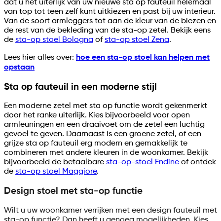
dat u het uiterlijk van uw nieuwe sta op fauteuil helemaal
van top tot teen zelf kunt uitkiezen en past bij uw interieur.
Van de soort armleggers tot aan de kleur van de biezen en
de rest van de bekleding van de sta-op zetel. Bekijk eens
de
sta-op stoel Bologna
of
sta-op stoel Zena
.
Lees hier alles over:
hoe een sta-op stoel kan helpen met
opstaan
Sta op fauteuil in een moderne stijl
Een moderne zetel met sta op functie wordt gekenmerkt
door het ranke uiterlijk. Kies bijvoorbeeld voor open
armleuningen en een draaivoet om de zetel een luchtig
gevoel te geven. Daarnaast is een groene zetel, of een
grijze sta op fauteuil erg modern en gemakkelijk te
combineren met andere kleuren in de woonkamer. Bekijk
bijvoorbeeld de betaalbare
sta-op-stoel Endine
of ontdek
de
sta-op stoel Maggiore
.
Design stoel met sta-op functie
Wilt u uw woonkamer verrijken met een design fauteuil met
sta-op functie? Dan heeft u genoeg mogelijkheden. Kies