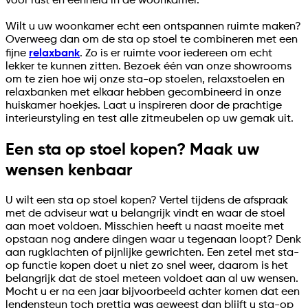
voor rust en eenheid in de woonkamer.
Wilt u uw woonkamer echt een ontspannen ruimte maken?
Overweeg dan om de sta op stoel te combineren met een
fijne
relaxbank
. Zo is er ruimte voor iedereen om echt
lekker te kunnen zitten. Bezoek één van onze showrooms
om te zien hoe wij onze sta-op stoelen, relaxstoelen en
relaxbanken met elkaar hebben gecombineerd in onze
huiskamer hoekjes. Laat u inspireren door de prachtige
interieurstyling en test alle zitmeubelen op uw gemak uit.
Een sta op stoel kopen? Maak uw
wensen kenbaar
U wilt een sta op stoel kopen? Vertel tijdens de afspraak
met de adviseur wat u belangrijk vindt en waar de stoel
aan moet voldoen. Misschien heeft u naast moeite met
opstaan nog andere dingen waar u tegenaan loopt? Denk
aan rugklachten of pijnlijke gewrichten. Een zetel met sta-
op functie kopen doet u niet zo snel weer, daarom is het
belangrijk dat de stoel meteen voldoet aan al uw wensen.
Mocht u er na een jaar bijvoorbeeld achter komen dat een
lendensteun toch prettig was geweest dan blijft u sta-op