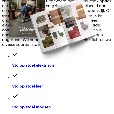
zitplaats precies wordt uitgevoerd met allerlei relax opties
die u graag zou willen terugzien. Denk bijvoorbeeld aan
een moderne fauteuil van stof die past bij uw woonstijl. Of
een sta op fauteuil van leer, omdat dit gemakkelijk te
onderhouden is. Misschien valt de keuze wel op een
elektrisch verstelbare opsta fauteuil met uitgebreide
comfortopties om heerlijk te ontspannen? Iedereen is
anders en daarom zijn bij Velderhof de mogelijkheden
ongekend. Wij hebben het allemaal in huis. Hier lichten we
diverse soorten stoelen voor u uit:
Sta op stoel elektrisch
Sta op stoel leer
Sta op stoel modern