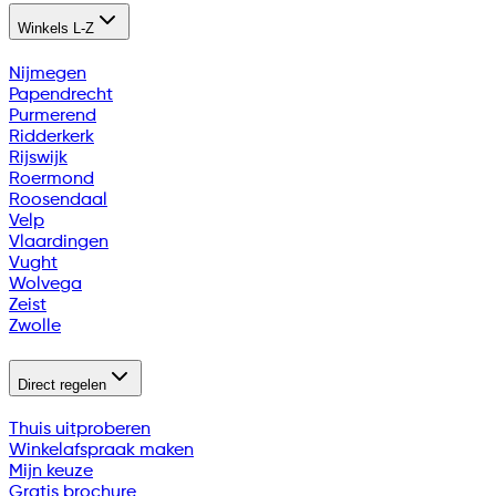
Winkels L-Z
Nijmegen
Papendrecht
Purmerend
Ridderkerk
Rijswijk
Roermond
Roosendaal
Velp
Vlaardingen
Vught
Wolvega
Zeist
Zwolle
Direct regelen
Thuis uitproberen
Winkelafspraak maken
Mijn keuze
Gratis brochure