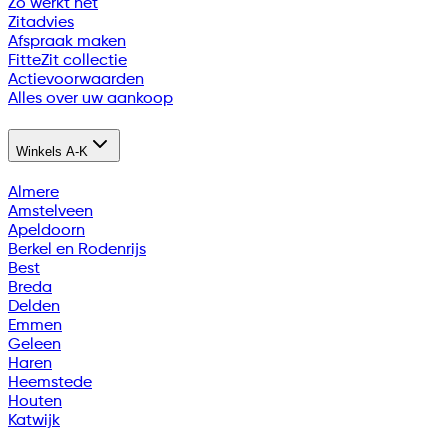
Zo werkt het
Zitadvies
Afspraak maken
FitteZit collectie
Actievoorwaarden
Alles over uw aankoop
Winkels A-K
Almere
Amstelveen
Apeldoorn
Berkel en Rodenrijs
Best
Breda
Delden
Emmen
Geleen
Haren
Heemstede
Houten
Katwijk