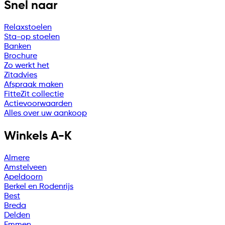
Snel naar
Relaxstoelen
Sta-op stoelen
Banken
Brochure
Zo werkt het
Zitadvies
Afspraak maken
FitteZit collectie
Actievoorwaarden
Alles over uw aankoop
Winkels A-K
Almere
Amstelveen
Apeldoorn
Berkel en Rodenrijs
Best
Breda
Delden
Emmen