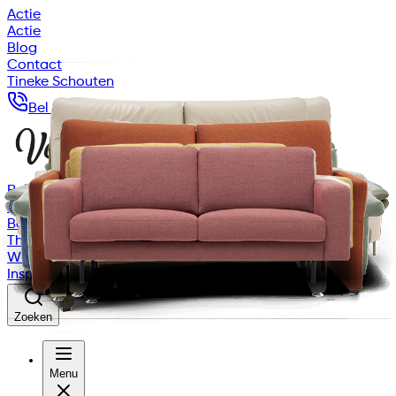
Actie
Actie
Blog
Contact
Tineke Schouten
Bel gratis 0499 729 366
Relaxstoelen
Sta-op-stoelen
Banken
Thuisadvies
Winkels
Inspiratie
Zoeken
Menu