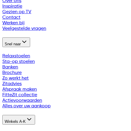
Over ons
Inspiratie
Gezien op TV
Contact
Werken bij
Veelgestelde vragen
Snel naar
Relaxstoelen
Sta-op stoelen
Banken
Brochure
Zo werkt het
Zitadvies
Afspraak maken
FitteZit collectie
Actievoorwaarden
Alles over uw aankoop
Winkels A-K