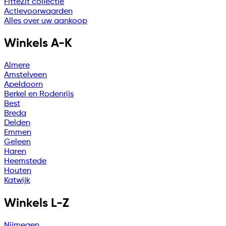
FitteZit collectie
Actievoorwaarden
Alles over uw aankoop
Winkels A-K
Almere
Amstelveen
Apeldoorn
Berkel en Rodenrijs
Best
Breda
Delden
Emmen
Geleen
Haren
Heemstede
Houten
Katwijk
Winkels L-Z
Nijmegen