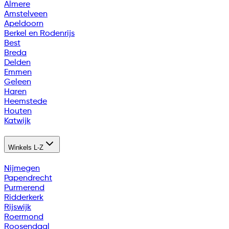
Almere
Amstelveen
Apeldoorn
Berkel en Rodenrijs
Best
Breda
Delden
Emmen
Geleen
Haren
Heemstede
Houten
Katwijk
Winkels L-Z
Nijmegen
Papendrecht
Purmerend
Ridderkerk
Rijswijk
Roermond
Roosendaal