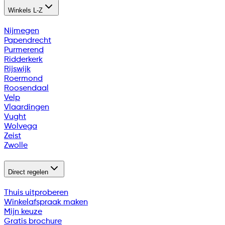
Winkels L-Z
Nijmegen
Papendrecht
Purmerend
Ridderkerk
Rijswijk
Roermond
Roosendaal
Velp
Vlaardingen
Vught
Wolvega
Zeist
Zwolle
Direct regelen
Thuis uitproberen
Winkelafspraak maken
Mijn keuze
Gratis brochure