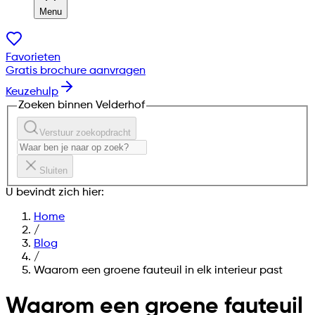
Menu
Favorieten
Gratis brochure aanvragen
Keuzehulp
Zoeken binnen Velderhof
Verstuur zoekopdracht
Sluiten
U bevindt zich hier:
Home
/
Blog
/
Waarom een groene fauteuil in elk interieur past
Waarom een groene fauteuil