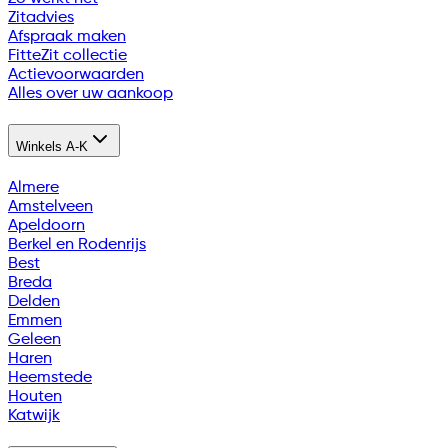
Zitadvies
Afspraak maken
FitteZit collectie
Actievoorwaarden
Alles over uw aankoop
Winkels A-K
Almere
Amstelveen
Apeldoorn
Berkel en Rodenrijs
Best
Breda
Delden
Emmen
Geleen
Haren
Heemstede
Houten
Katwijk