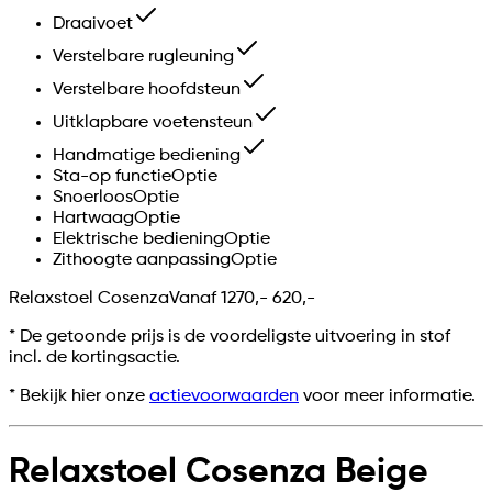
Draaivoet
Verstelbare rugleuning
Verstelbare hoofdsteun
Uitklapbare voetensteun
Handmatige bediening
Sta-op functie
Optie
Snoerloos
Optie
Hartwaag
Optie
Elektrische bediening
Optie
Zithoogte aanpassing
Optie
Relaxstoel Cosenza
Vanaf
1270,-
620,-
*
De getoonde prijs is de voordeligste uitvoering in stof
incl. de kortingsactie.
* Bekijk hier onze
actievoorwaarden
voor meer informatie.
Relaxstoel Cosenza Beige