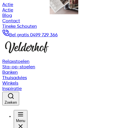
Actie
Actie
Blog
Contact
Tineke Schouten
Bel gratis 0499 729 366
Relaxstoelen
Sta-op-stoelen
Banken
Thuisadvies
Winkels
Inspiratie
Zoeken
Menu