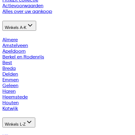
FitteZit collectie
Actievoorwaarden
Alles over uw aankoop
Winkels A-K
Almere
Amstelveen
Apeldoorn
Berkel en Rodenrijs
Best
Breda
Delden
Emmen
Geleen
Haren
Heemstede
Houten
Katwijk
Winkels L-Z