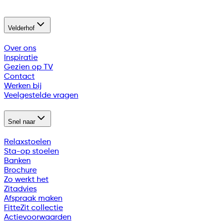
Velderhof
Over ons
Inspiratie
Gezien op TV
Contact
Werken bij
Veelgestelde vragen
Snel naar
Relaxstoelen
Sta-op stoelen
Banken
Brochure
Zo werkt het
Zitadvies
Afspraak maken
FitteZit collectie
Actievoorwaarden