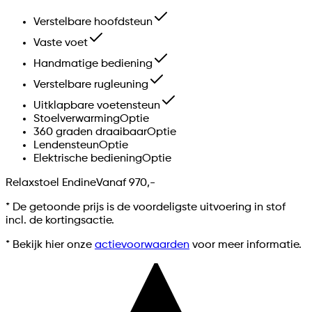
Verstelbare hoofdsteun
Vaste voet
Handmatige bediening
Verstelbare rugleuning
Uitklapbare voetensteun
Stoelverwarming
Optie
360 graden draaibaar
Optie
Lendensteun
Optie
Elektrische bediening
Optie
Relaxstoel Endine
Vanaf
970,-
*
De getoonde prijs is de voordeligste uitvoering in stof
incl. de kortingsactie.
* Bekijk hier onze
actievoorwaarden
voor meer informatie.