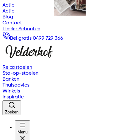
Actie
Actie
Blog
Contact
Tineke Schouten
Bel gratis 0499 729 366
Relaxstoelen
Sta-op-stoelen
Banken
Thuisadvies
Winkels
Inspiratie
Zoeken
Menu