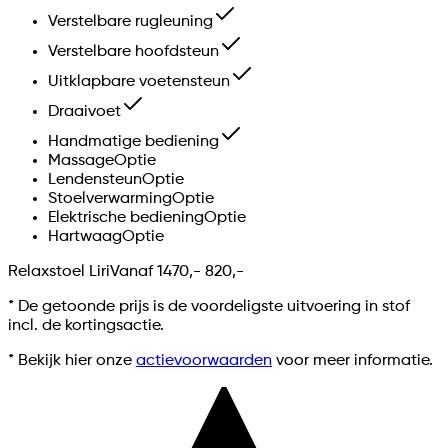
Verstelbare rugleuning
Verstelbare hoofdsteun
Uitklapbare voetensteun
Draaivoet
Handmatige bediening
Massage
Optie
Lendensteun
Optie
Stoelverwarming
Optie
Elektrische bediening
Optie
Hartwaag
Optie
Relaxstoel Liri
Vanaf
1470,-
820,-
*
De getoonde prijs is de voordeligste uitvoering in stof
incl. de kortingsactie.
* Bekijk hier onze
actievoorwaarden
voor meer informatie.