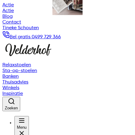
Actie
Actie
Blog
Contact
Tineke Schouten
Bel gratis 0499 729 366
Relaxstoelen
Sta-op-stoelen
Banken
Thuisadvies
Winkels
Inspiratie
Zoeken
Menu