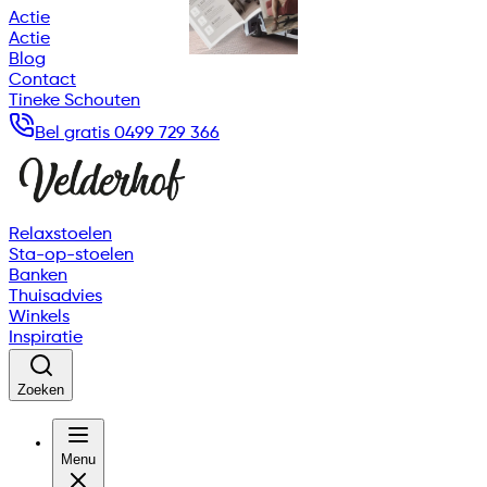
Actie
Actie
Blog
Contact
Tineke Schouten
Bel gratis 0499 729 366
Relaxstoelen
Sta-op-stoelen
Banken
Thuisadvies
Winkels
Inspiratie
Zoeken
Menu