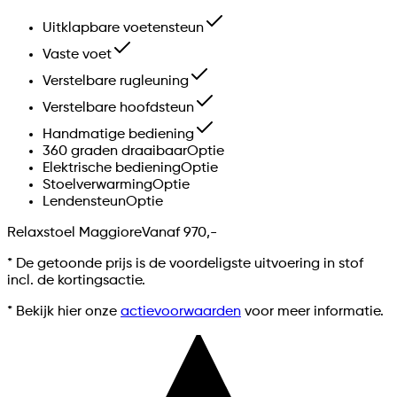
Uitklapbare voetensteun
Vaste voet
Verstelbare rugleuning
Verstelbare hoofdsteun
Handmatige bediening
360 graden draaibaar
Optie
Elektrische bediening
Optie
Stoelverwarming
Optie
Lendensteun
Optie
Relaxstoel Maggiore
Vanaf
970,-
*
De getoonde prijs is de voordeligste uitvoering in stof
incl. de kortingsactie.
* Bekijk hier onze
actievoorwaarden
voor meer informatie.