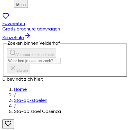
Menu
Favorieten
Gratis brochure aanvragen
Keuzehulp
Zoeken binnen Velderhof
Verstuur zoekopdracht
Sluiten
U bevindt zich hier:
Home
/
Sta-op-stoelen
/
Sta-op stoel Cosenza