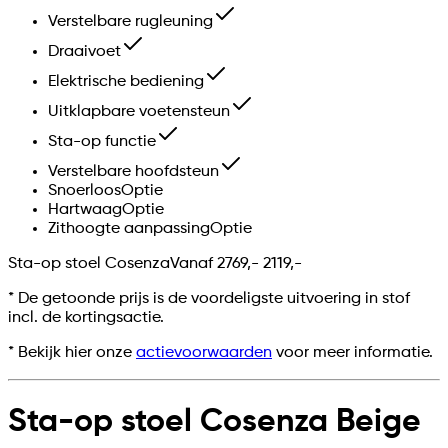
Verstelbare rugleuning
Draaivoet
Elektrische bediening
Uitklapbare voetensteun
Sta-op functie
Verstelbare hoofdsteun
Snoerloos
Optie
Hartwaag
Optie
Zithoogte aanpassing
Optie
Sta-op stoel Cosenza
Vanaf
2769,-
2119,-
*
De getoonde prijs is de voordeligste uitvoering in stof
incl. de kortingsactie.
* Bekijk hier onze
actievoorwaarden
voor meer informatie.
Sta-op stoel Cosenza Beige