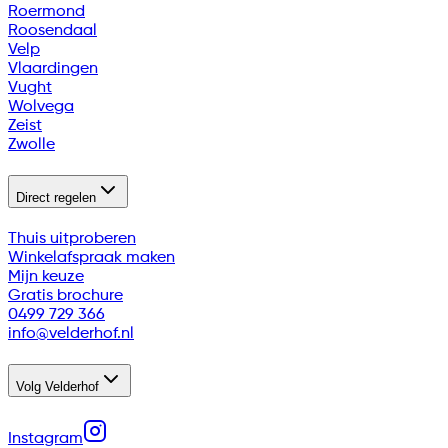
Roermond
Roosendaal
Velp
Vlaardingen
Vught
Wolvega
Zeist
Zwolle
Direct regelen
Thuis uitproberen
Winkelafspraak maken
Mijn keuze
Gratis brochure
0499 729 366
info@velderhof.nl
Volg Velderhof
Instagram