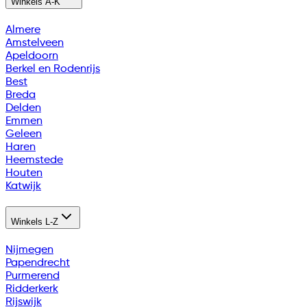
Winkels A-K
Almere
Amstelveen
Apeldoorn
Berkel en Rodenrijs
Best
Breda
Delden
Emmen
Geleen
Haren
Heemstede
Houten
Katwijk
Winkels L-Z
Nijmegen
Papendrecht
Purmerend
Ridderkerk
Rijswijk