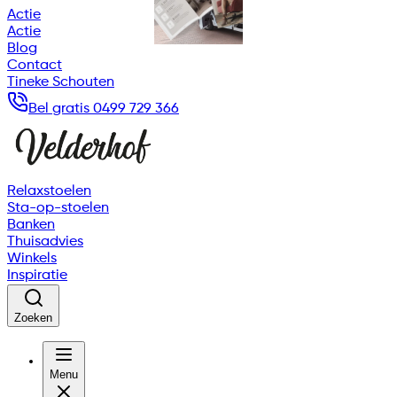
Actie
Actie
Blog
Contact
Tineke Schouten
Bel gratis 0499 729 366
Relaxstoelen
Sta-op-stoelen
Banken
Thuisadvies
Winkels
Inspiratie
Zoeken
Menu