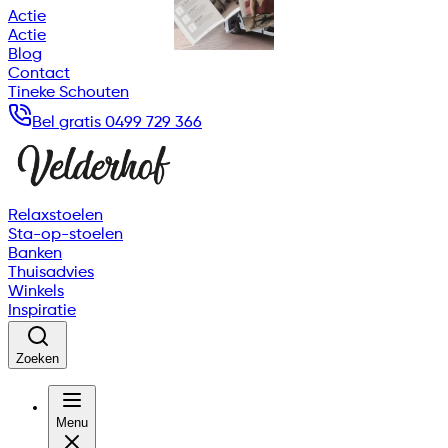
Actie
Actie
Blog
Contact
Tineke Schouten
Bel gratis 0499 729 366
Relaxstoelen
Sta-op-stoelen
Banken
Thuisadvies
Winkels
Inspiratie
Zoeken
Menu