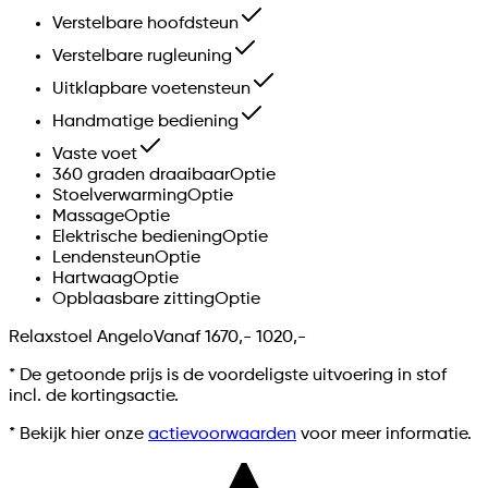
Verstelbare hoofdsteun
Verstelbare rugleuning
Uitklapbare voetensteun
Handmatige bediening
Vaste voet
360 graden draaibaar
Optie
Stoelverwarming
Optie
Massage
Optie
Elektrische bediening
Optie
Lendensteun
Optie
Hartwaag
Optie
Opblaasbare zitting
Optie
Relaxstoel Angelo
Vanaf
1670,-
1020,-
*
De getoonde prijs is de voordeligste uitvoering in stof
incl. de kortingsactie.
* Bekijk hier onze
actievoorwaarden
voor meer informatie.