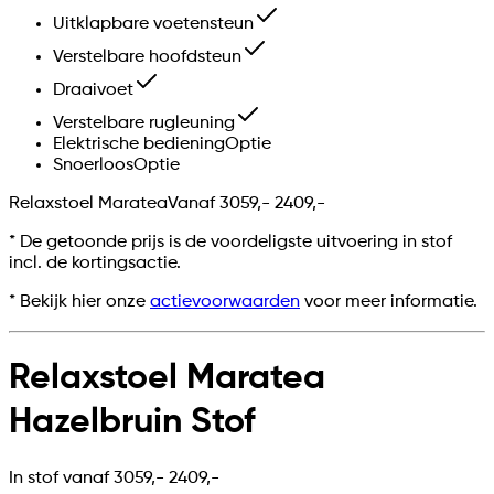
Uitklapbare voetensteun
Verstelbare hoofdsteun
Draaivoet
Verstelbare rugleuning
Elektrische bediening
Optie
Snoerloos
Optie
Relaxstoel Maratea
Vanaf
3059,-
2409,-
*
De getoonde prijs is de voordeligste uitvoering in stof
incl. de kortingsactie.
* Bekijk hier onze
actievoorwaarden
voor meer informatie.
Relaxstoel Maratea
Hazelbruin Stof
In stof vanaf
3059,-
2409,-