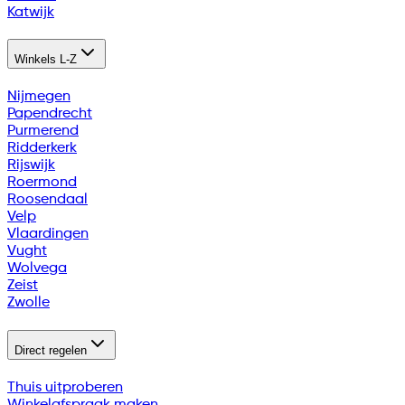
Katwijk
Winkels L-Z
Nijmegen
Papendrecht
Purmerend
Ridderkerk
Rijswijk
Roermond
Roosendaal
Velp
Vlaardingen
Vught
Wolvega
Zeist
Zwolle
Direct regelen
Thuis uitproberen