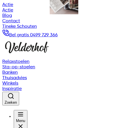
Actie
Actie
Blog
Contact
Tineke Schouten
Bel gratis 0499 729 366
Relaxstoelen
Sta-op-stoelen
Banken
Thuisadvies
Winkels
Inspiratie
Zoeken
Menu