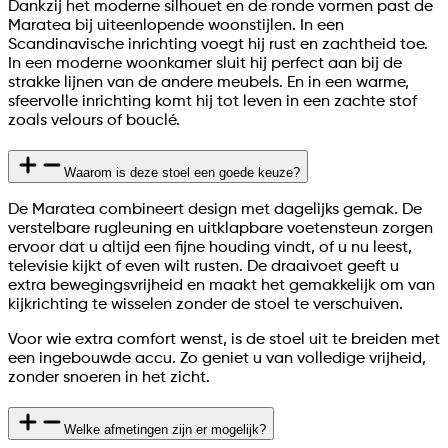
Dankzij het moderne silhouet en de ronde vormen past de
Maratea bij uiteenlopende woonstijlen. In een
Scandinavische inrichting voegt hij rust en zachtheid toe.
In een moderne woonkamer sluit hij perfect aan bij de
strakke lijnen van de andere meubels. En in een warme,
sfeervolle inrichting komt hij tot leven in een zachte stof
zoals velours of bouclé.
Waarom is deze stoel een goede keuze?
De Maratea combineert design met dagelijks gemak. De
verstelbare rugleuning en uitklapbare voetensteun zorgen
ervoor dat u altijd een fijne houding vindt, of u nu leest,
televisie kijkt of even wilt rusten. De draaivoet geeft u
extra bewegingsvrijheid en maakt het gemakkelijk om van
kijkrichting te wisselen zonder de stoel te verschuiven.
Voor wie extra comfort wenst, is de stoel uit te breiden met
een ingebouwde accu. Zo geniet u van volledige vrijheid,
zonder snoeren in het zicht.
Welke afmetingen zijn er mogelijk?