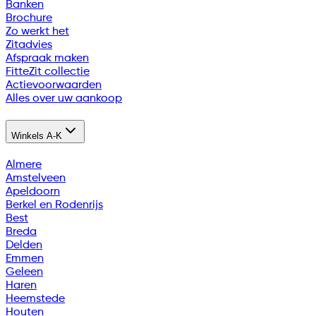
Banken
Brochure
Zo werkt het
Zitadvies
Afspraak maken
FitteZit collectie
Actievoorwaarden
Alles over uw aankoop
Winkels A-K
Almere
Amstelveen
Apeldoorn
Berkel en Rodenrijs
Best
Breda
Delden
Emmen
Geleen
Haren
Heemstede
Houten