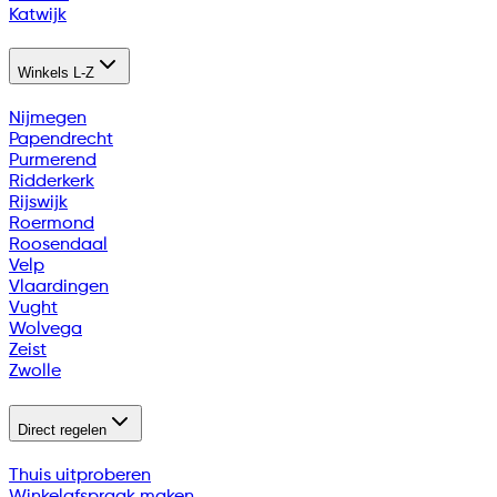
Katwijk
Winkels L-Z
Nijmegen
Papendrecht
Purmerend
Ridderkerk
Rijswijk
Roermond
Roosendaal
Velp
Vlaardingen
Vught
Wolvega
Zeist
Zwolle
Direct regelen
Thuis uitproberen