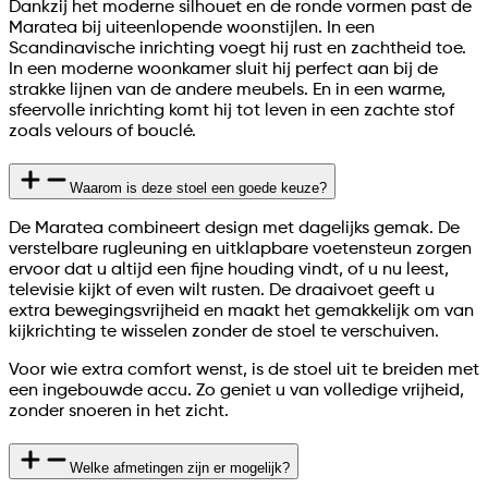
Dankzij het moderne silhouet en de ronde vormen past de
Maratea bij uiteenlopende woonstijlen. In een
Scandinavische inrichting voegt hij rust en zachtheid toe.
In een moderne woonkamer sluit hij perfect aan bij de
strakke lijnen van de andere meubels. En in een warme,
sfeervolle inrichting komt hij tot leven in een zachte stof
zoals velours of bouclé.
Waarom is deze stoel een goede keuze?
De Maratea combineert design met dagelijks gemak. De
verstelbare rugleuning en uitklapbare voetensteun zorgen
ervoor dat u altijd een fijne houding vindt, of u nu leest,
televisie kijkt of even wilt rusten. De draaivoet geeft u
extra bewegingsvrijheid en maakt het gemakkelijk om van
kijkrichting te wisselen zonder de stoel te verschuiven.
Voor wie extra comfort wenst, is de stoel uit te breiden met
een ingebouwde accu. Zo geniet u van volledige vrijheid,
zonder snoeren in het zicht.
Welke afmetingen zijn er mogelijk?