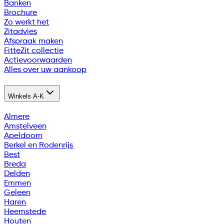
Banken
Brochure
Zo werkt het
Zitadvies
Afspraak maken
FitteZit collectie
Actievoorwaarden
Alles over uw aankoop
Winkels A-K
Almere
Amstelveen
Apeldoorn
Berkel en Rodenrijs
Best
Breda
Delden
Emmen
Geleen
Haren
Heemstede
Houten