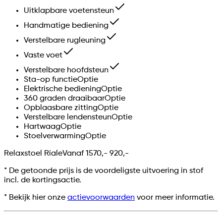
Uitklapbare voetensteun
Handmatige bediening
Verstelbare rugleuning
Vaste voet
Verstelbare hoofdsteun
Sta-op functie
Optie
Elektrische bediening
Optie
360 graden draaibaar
Optie
Opblaasbare zitting
Optie
Verstelbare lendensteun
Optie
Hartwaag
Optie
Stoelverwarming
Optie
Relaxstoel Riale
Vanaf
1570,-
920,-
*
De getoonde prijs is de voordeligste uitvoering in stof
incl. de kortingsactie.
* Bekijk hier onze
actievoorwaarden
voor meer informatie.