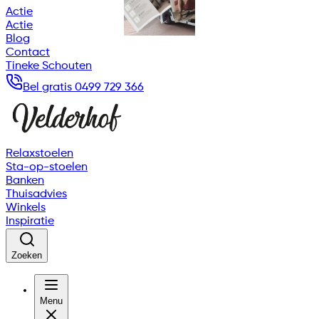
Actie
Actie
Blog
Contact
Tineke Schouten
Bel gratis 0499 729 366
Relaxstoelen
Sta-op-stoelen
Banken
Thuisadvies
Winkels
Inspiratie
Zoeken
Menu