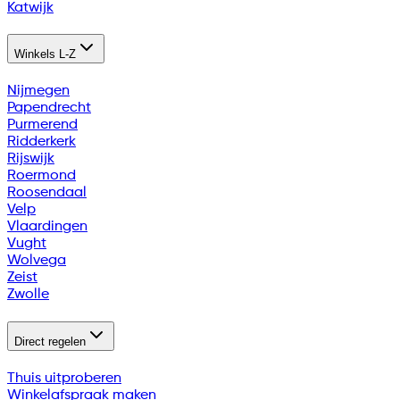
Katwijk
Winkels L-Z
Nijmegen
Papendrecht
Purmerend
Ridderkerk
Rijswijk
Roermond
Roosendaal
Velp
Vlaardingen
Vught
Wolvega
Zeist
Zwolle
Direct regelen
Thuis uitproberen
Winkelafspraak maken