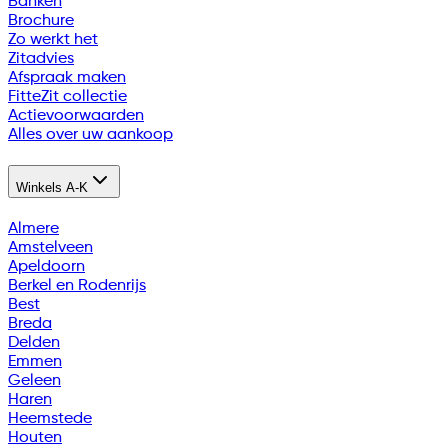
Banken
Brochure
Zo werkt het
Zitadvies
Afspraak maken
FitteZit collectie
Actievoorwaarden
Alles over uw aankoop
Winkels A-K
Almere
Amstelveen
Apeldoorn
Berkel en Rodenrijs
Best
Breda
Delden
Emmen
Geleen
Haren
Heemstede
Houten