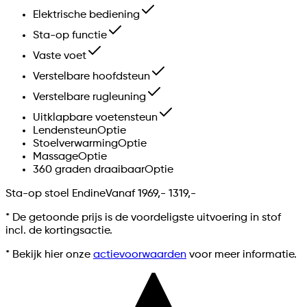
Elektrische bediening
Sta-op functie
Vaste voet
Verstelbare hoofdsteun
Verstelbare rugleuning
Uitklapbare voetensteun
Lendensteun
Optie
Stoelverwarming
Optie
Massage
Optie
360 graden draaibaar
Optie
Sta-op stoel Endine
Vanaf
1969,-
1319,-
*
De getoonde prijs is de voordeligste uitvoering in stof
incl. de kortingsactie.
* Bekijk hier onze
actievoorwaarden
voor meer informatie.