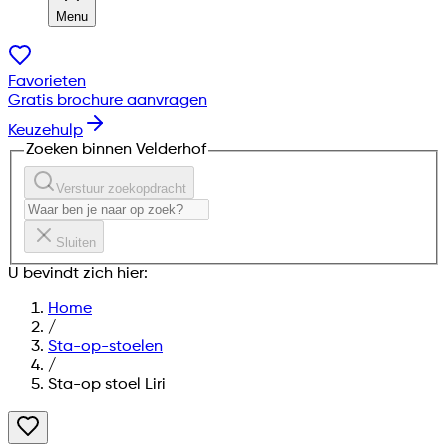
Menu
Favorieten
Gratis brochure aanvragen
Keuzehulp
Zoeken binnen Velderhof
Verstuur zoekopdracht
Sluiten
U bevindt zich hier:
Home
/
Sta-op-stoelen
/
Sta-op stoel Liri