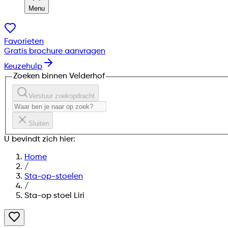
Menu
Favorieten
Gratis brochure aanvragen
Keuzehulp
Zoeken binnen Velderhof
Verstuur zoekopdracht
Sluiten
U bevindt zich hier:
Home
/
Sta-op-stoelen
/
Sta-op stoel Liri